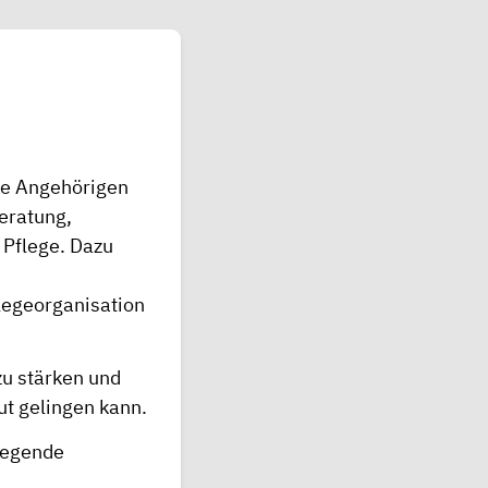
hre Angehörigen
Beratung,
 Pflege. Dazu
legeorganisation
zu stärken und
t gelingen kann.
flegende