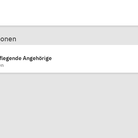
sonen
pflegende Angehörige
en