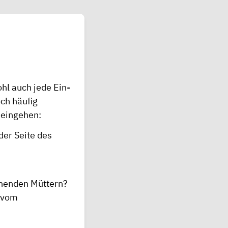
ohl auch jede Ein-
och häufig
 eingehen:
der Seite des
ehenden Müttern?
t vom