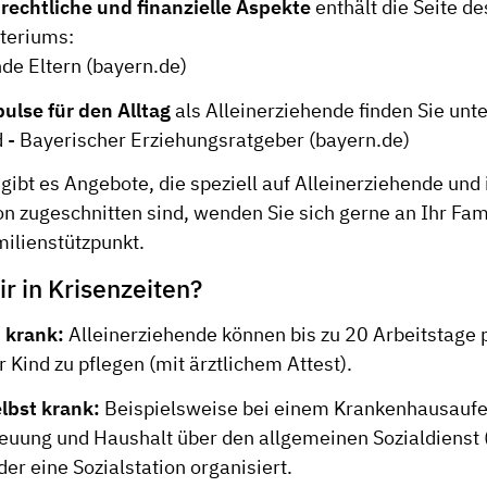
e
rechtliche und finanzielle Aspekte
enthält die Seite d
teriums:
de Eltern (bayern.de)
pulse für den Alltag
als Alleinerziehende finden Sie unte
d - Bayerischer Erziehungsratgeber (bayern.de)
gibt es Angebote, die speziell auf Alleinerziehende und 
on zugeschnitten sind, wenden Sie sich gerne an Ihr Fa
milienstützpunkt.
ir in Krisenzeiten?
d krank:
Alleinerziehende können bis zu 20 Arbeitstage 
r Kind zu pflegen (mit ärztlichem Attest).
lbst krank:
Beispielsweise bei einem Krankenhausaufen
reuung und Haushalt über den allgemeinen Sozialdiens
er eine Sozialstation organisiert.