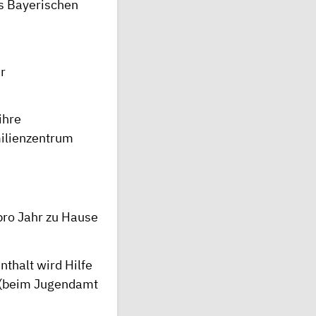
es Bayerischen
r
ihre
milienzentrum
pro Jahr zu Hause
thalt wird Hilfe
t (beim Jugendamt