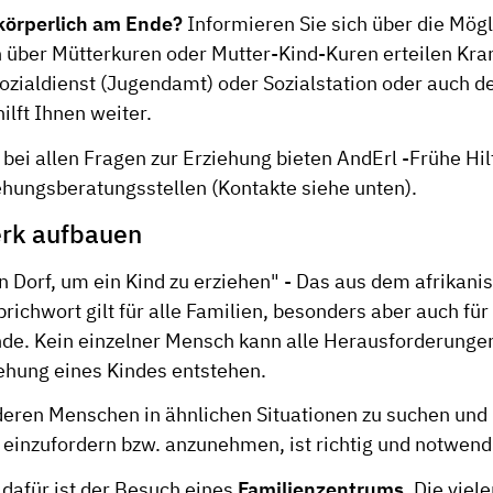
körperlich am Ende?
Informieren Sie sich über die Mögli
 über Mütterkuren oder Mutter-Kind-Kuren erteilen Kr
ozialdienst (Jugendamt) oder Sozialstation oder auch de
ilft Ihnen weiter.
bei allen Fragen zur Erziehung bieten AndErl -Frühe Hil
iehungsberatungsstellen (Kontakte siehe unten).
erk aufbauen
n Dorf, um ein Kind zu erziehen" - Das aus dem afrikani
ichwort gilt für alle Familien, besonders aber auch für
nde. Kein einzelner Mensch kann alle Herausforderungen
iehung eines Kindes entstehen.
deren Menschen in ähnlichen Situationen zu suchen und 
 einzufordern bzw. anzunehmen, ist richtig und notwend
 dafür ist der Besuch eines
Familienzentrums
. Die viel