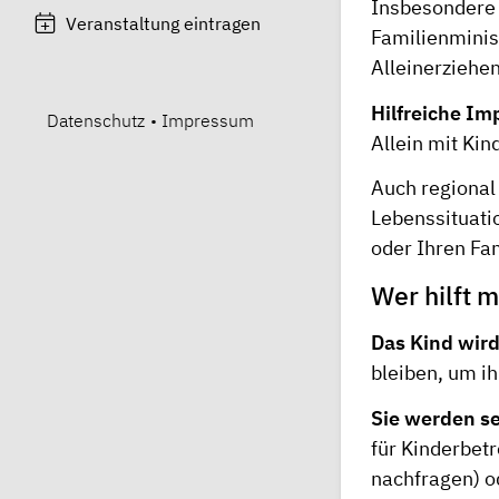
Insbesonder
Veranstaltung eintragen
Familienminis
Alleinerziehen
Hilfreiche Im
Datenschutz
•
Impressum
Allein mit Kin
Auch regional 
Lebenssituati
oder Ihren Fa
Wer hilft m
Das Kind wir
bleiben, um ih
Sie werden se
für Kinderbet
nachfragen) od