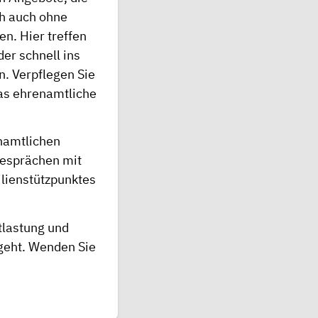
h auch ohne
n. Hier treffen
er schnell ins
. Verpflegen Sie
das ehrenamtliche
enamtlichen
gesprächen mit
ilienstützpunktes
tlastung und
eht. Wenden Sie