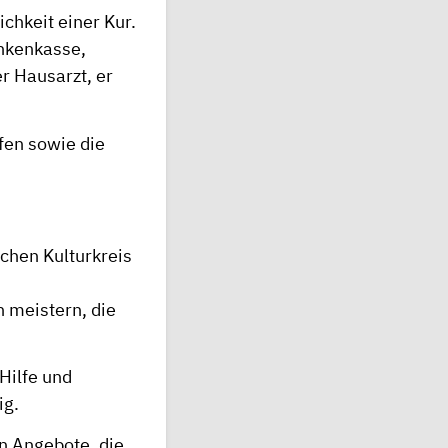
chkeit einer Kur.
ankenkasse,
r Hausarzt, er
fen sowie die
schen Kulturkreis
 meistern, die
Hilfe und
ig.
en Angebote, die