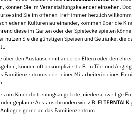
en, können Sie im
Veranstaltungskalender
einsehen. Doc
urse sind Sie im offenen Treff immer herzlich willkomme
rschiedenen Kulturen aufeinander, kommen über die Kind
rend diese im Garten oder der Spielecke spielen können
der nutzen Sie die günstigen Speisen und Getränke, die 
lt.
ie über den Austausch mit anderen Eltern oder den ehr
sgehen, können oft unkompliziert z.B. in Tür- und Angel
es Familienzentrums oder einer Mitarbeiterin eines Fam
n.
 es um Kinderbetreuungsangebote, niederschwellige En
 oder geplante Austauschrunden wie z.B.
ELTERNTALK
g
n Anliegen gerne an das Familienzentrum.