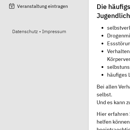
Die häufig
Veranstaltung eintragen
Jugendlich
selbstver
Datenschutz
•
Impressum
Drogenmi
Essstöru
Verhalten
Körperver
selbstuns
häufiges 
Bei allen Verh
selbst.
Und es kann 
Hier erfahren 
helfen können
beeintraechti