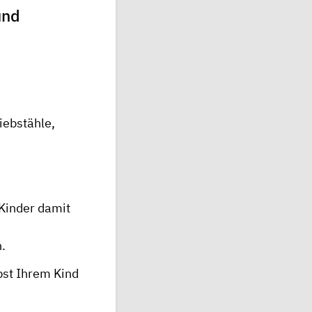
und
iebstähle,
 Kinder damit
.
bst Ihrem Kind