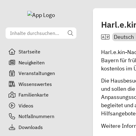
Harl.e.ki
Harl.e.kin-Nac
Startseite
Bayern für frü
Neuigkeiten
kostenlos im 
Veranstaltungen
Die Hausbesuc
Wissenswertes
und sollen die
Familienkarte
Anpassungssch
begleitet und
Videos
Hilfsangebote
Notfallnummern
Weitere Infor
Downloads