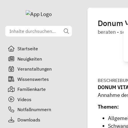
Donum V
beraten - sch
Startseite
Neuigkeiten
Veranstaltungen
Wissenswertes
BESCHREIBU
DONUM VIT
Familienkarte
Annahme des 
Videos
Themen:
Notfallnummern
Allgeme
Downloads
Schwange