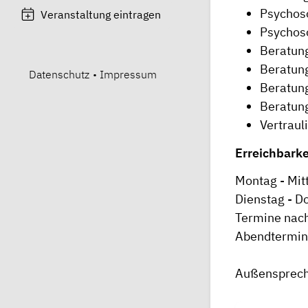
Psychoso
Veranstaltung eintragen
Psychoso
Beratung
Beratun
Datenschutz
•
Impressum
Beratung
Beratung
Vertraul
Erreichbarke
Montag - Mit
Dienstag - D
Termine nac
Abendtermine
Außensprecht