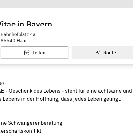
itae in Bayern
ützen - weiter helfen
Bahnhofplatz 4a
85540 Haar
Teilen
Route
NG:
AE
- Geschenk des Lebens - steht für eine achtsame und
Lebens in der Hoffnung, dass jedes Leben gelingt.
ine Schwangerenberatung
rschaftskonflikt