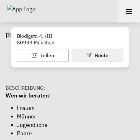
pro familia Beratungsstelle Nord
Blodigstr. 4, /III
80933 München
Teilen
Route
BESCHREIBUNG:
Wen wir beraten:
Frauen
Männer
Jugendliche
Paare