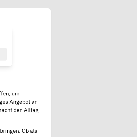
ffen, um
iges Angebot an
macht den Alltag
nbringen. Ob als