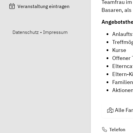
Teamfrau im 
Veranstaltung eintragen
Basaren, als
Angebotsth
Datenschutz
•
Impressum
Anlauftst
Treffmög
Kurse
Offener 
Elternca
Eltern-K
Familie
Aktione
Alle Fa
Telefon