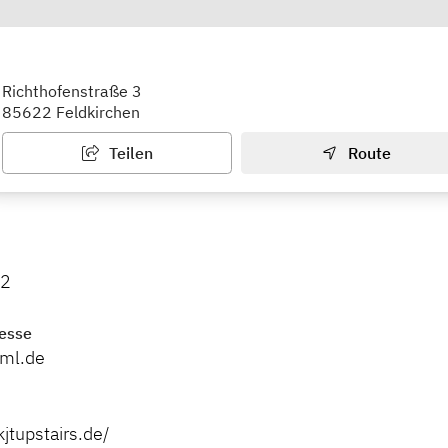
stätte Upstairs
Richthofenstraße 3
85622 Feldkirchen
Teilen
Route
92
esse
-ml.de
jtupstairs.de/