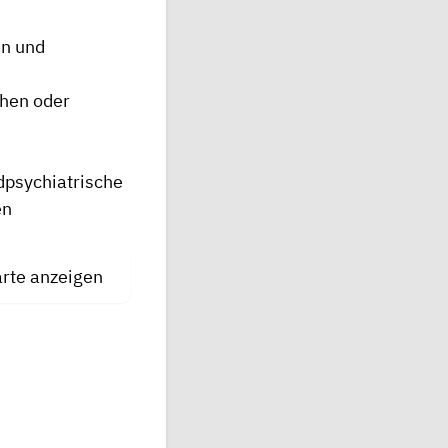
en und
hen oder
dpsychiatrische
en
arte anzeigen