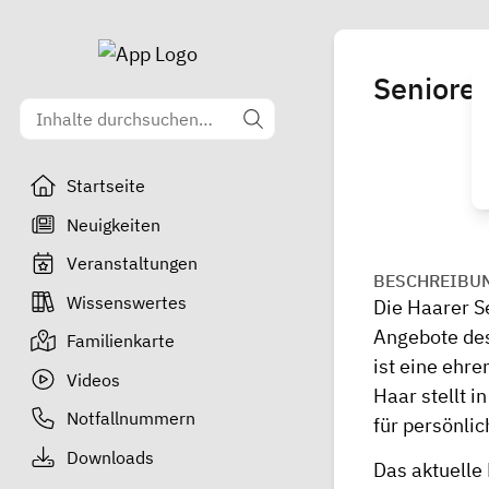
Senioren
Startseite
Neuigkeiten
Veranstaltungen
BESCHREIBU
Wissenswertes
Die Haarer Se
Angebote des
Familienkarte
ist eine ehr
Videos
Haar stellt i
Notfallnummern
für persönli
Downloads
Das aktuelle