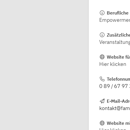
Berufliche 
Empowerment T
Zusätzlich
Veranstaltun
Website fü
Hier klicken
Telefonnu
0 89 / 67 97
E-Mail-Ad
kontakt@fami
Website mi