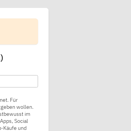
)
net. Für
tgeben wollen.
lbstbewusst im
Apps, Social
p-Käufe und