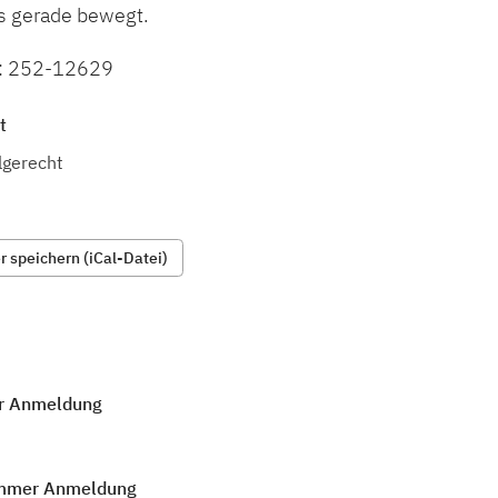
ns gerade bewegt.
: 252-12629
t
lgerecht
 speichern (iCal-Datei)
r Anmeldung
mmer Anmeldung