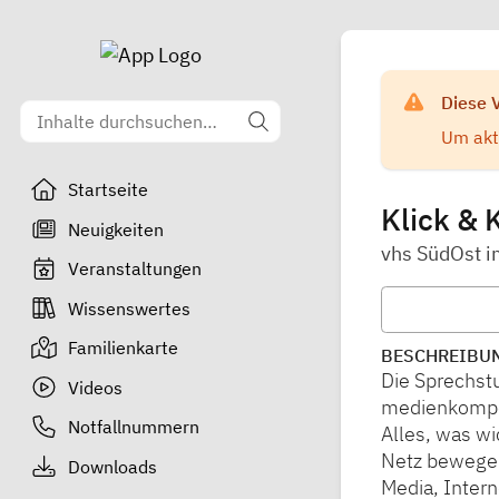
Diese 
Um aktu
Startseite
Klick & 
Neuigkeiten
vhs SüdOst 
Veranstaltungen
Wissenswertes
Familienkarte
BESCHREIBU
Die Sprechstu
Videos
medienkompet
Notfallnummern
Alles, was wi
Netz bewegen
Downloads
Media, Inter