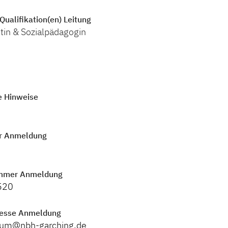
Qualifikation(en) Leitung
tin & Sozialpädagogin
e Hinweise
r Anmeldung
mmer Anmeldung
520
resse Anmeldung
trum@nbh-garching.de