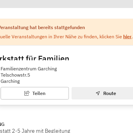
Veranstaltung hat bereits stattgefunden
elle Veranstaltungen in Ihrer Nähe zu finden, klicken Sie
hier
.
kstatt für Familien
rum der Nachbarschaftshilfe Garching
Familienzentrum Garching
Telschowstr.5
Garching
Teilen
Route
NG
statt 2-5 Jahre mit Begleitung