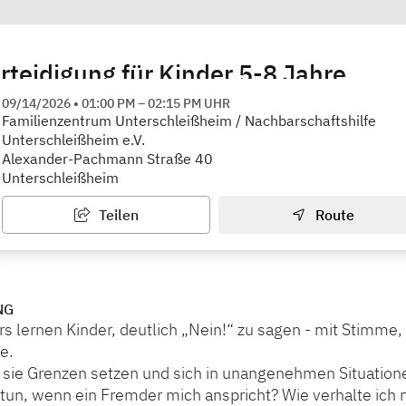
rteidigung für Kinder 5-8 Jahre
rum Unterschleißheim / Nachbarschaftshilfe Unterschl
09/14/2026
•
01:00 PM
–
02:15 PM
UHR
Familienzentrum Unterschleißheim / Nachbarschaftshilfe
Unterschleißheim e.V.
Alexander-Pachmann Straße 40
Unterschleißheim
Teilen
Route
NG
s lernen Kinder, deutlich „Nein!“ zu sagen - mit Stimme
e.
e sie Grenzen setzen und sich in unangenehmen Situatio
tun, wenn ein Fremder mich anspricht? Wie verhalte ich