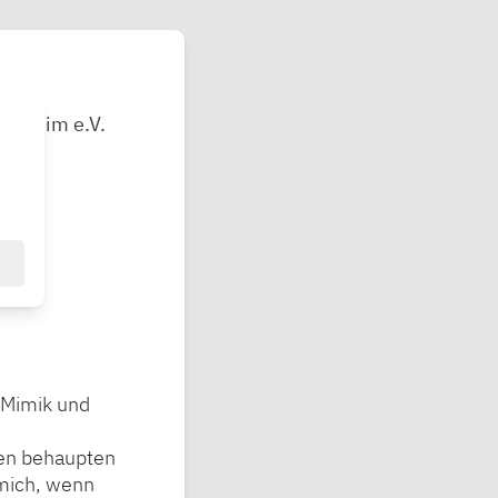
eißheim e.V.
, Mimik und
nen behaupten
 mich, wenn