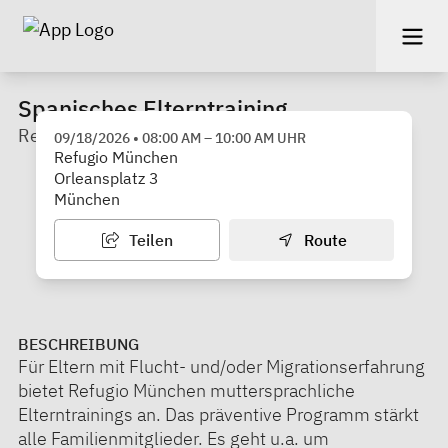
Spanisches Elterntraining
Refugio München
09/18/2026
•
08:00 AM
–
10:00 AM
UHR
Refugio München
Orleansplatz 3
München
Teilen
Route
BESCHREIBUNG
Für Eltern mit Flucht- und/oder Migrationserfahrung
bietet Refugio München muttersprachliche
Elterntrainings an. Das präventive Programm stärkt
alle Familienmitglieder. Es geht u.a. um