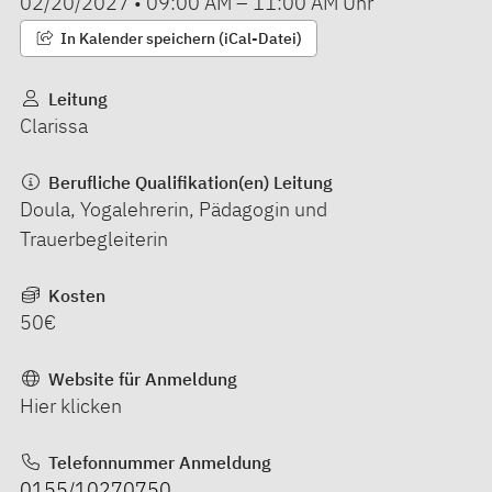
02/20/2027
•
09:00 AM
–
11:00 AM
Uhr
In Kalender speichern (iCal-Datei)
Leitung
Clarissa
Berufliche Qualifikation(en) Leitung
Doula, Yogalehrerin, Pädagogin und
Trauerbegleiterin
Kosten
50€
Website für Anmeldung
Hier klicken
Telefonnummer Anmeldung
0155/10270750