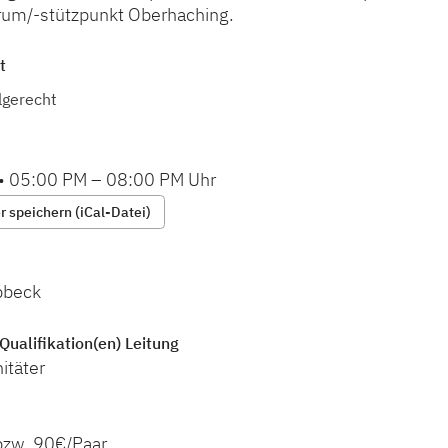
rum/-stützpunkt Oberhaching.
t
lgerecht
•
05:00 PM
–
08:00 PM
Uhr
 speichern (iCal-Datei)
bbeck
Qualifikation(en) Leitung
itäter
bzw. 90€/Paar