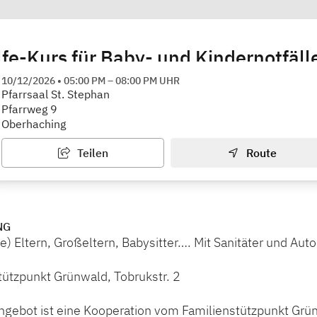
lfe-Kurs für Baby- und Kindernotfäll
rum/Familienstützpunkt Oberhaching (Träger St. Barth
10/12/2026
•
05:00 PM
–
08:00 PM
UHR
Pfarrsaal St. Stephan
Pfarrweg 9
Oberhaching
Teilen
Route
NG
) Eltern, Großeltern, Babysitter…. Mit Sanitäter und Aut
tützpunkt Grünwald, Tobrukstr. 2
ngebot ist eine Kooperation vom Familienstützpunkt Grü