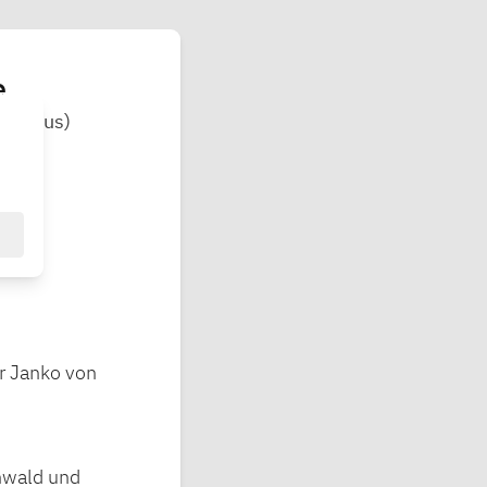
e
olomäus)
or Janko von
nwald und