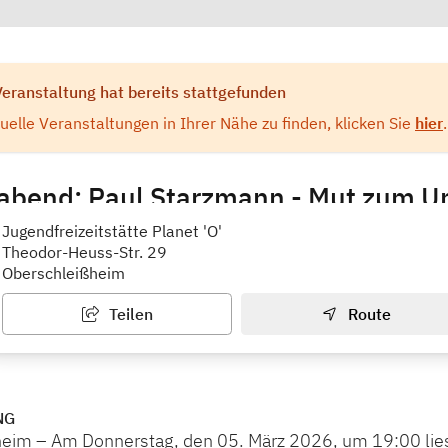
Veranstaltung hat bereits stattgefunden
elle Veranstaltungen in Ihrer Nähe zu finden, klicken Sie
hier
.
bend: Paul Starzmann - Mut zum 
tstätte Planet O
Jugendfreizeitstätte Planet 'O'
Theodor-Heuss-Str. 29
Oberschleißheim
Teilen
Route
NG
eim – Am Donnerstag, den 05. März 2026, um 19:00 liest