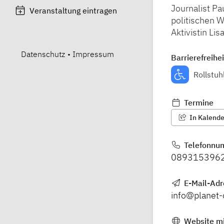
Journalist P
Veranstaltung eintragen
politischen W
Aktivistin Lis
Datenschutz
•
Impressum
Barrierefreihei
Rollstuh
Termine
In Kalender
Telefonnu
089315396
E-Mail-Adr
info@planet-
Website mi