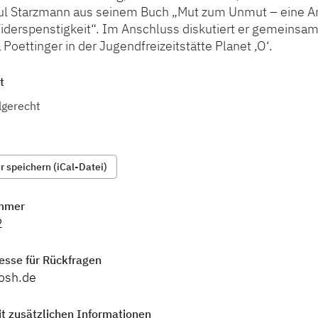
aul Starzmann aus seinem Buch „Mut zum Unmut – eine An
iderspenstigkeit“. Im Anschluss diskutiert er gemeinsam
a Poettinger in der Jugendfreizeitstätte Planet ,O‘.
t
lgerecht
 speichern (iCal-Datei)
mmer
2
esse für Rückfragen
osh.de
t zusätzlichen Informationen